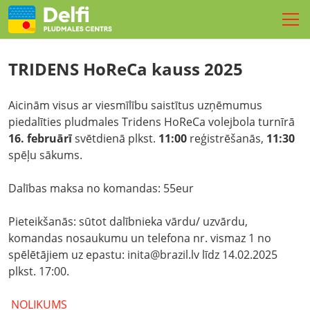
SPORTS
TRIDENS HoReCa kauss 2025
TURNĪRI
Aicinām visus ar viesmīlību saistītus uzņēmumus
NOMETNES
piedalīties pludmales Tridens HoReCa volejbola turnīrā
16. februārī
svētdienā plkst.
11:00
reģistrēšanās,
11:30
REZERVĒ LAUKUMU
spēļu sākums.
PASĀKUMI
Dalības maksa no komandas: 55eur
FIZIOTERAPIJA
Pieteikšanās: sūtot dalībnieka vārdu/ uzvārdu,
LIVE
komandas nosaukumu un telefona nr. vismaz 1 no
Kontakti
spēlētājiem uz epastu: inita@brazil.lv līdz 14.02.2025
plkst. 17:00.
LV
EN
RU
NOLIKUMS