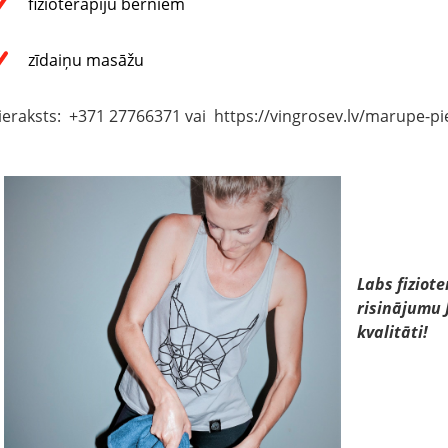
fizioterapiju bērniem
zīdaiņu masāžu
ieraksts: +371 27766371 vai https://vingrosev.lv/marupe-pie
Labs fiziote
risinājumu 
kvalitāti!