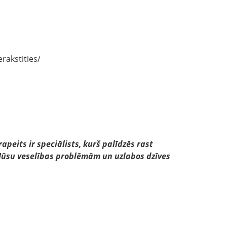
rakstities/
rapeits ir speciālists, kurš palīdzēs rast
Jūsu veselības problēmām un uzlabos dzīves