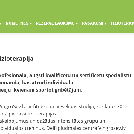
NOMETNES
REZERVĒ LAUKUMU
PASĀKUMI
FIZIOTERAP
izioterapija
rofesionāla, augsti kvalificētu un sertificētu speciālistu
omanda, kas atrod individuālu
ieeju ikvienam sportot gribētājam.
VingroSev.lv” ir fitnesa un veselības studija, kas kopš 2012.
ada piedāvā fizioterapijas
akalpojumus un dažādas intensitātes grupu un
ndividuālos treniņus. Delfi pludmales centrā Vingrosev.lv