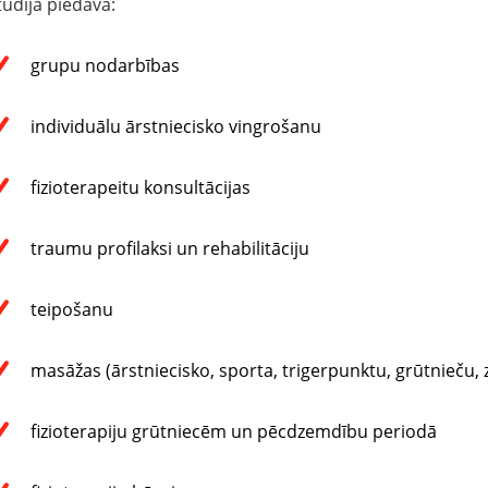
tudija piedāvā:
grupu nodarbības
individuālu ārstniecisko vingrošanu
fizioterapeitu konsultācijas
traumu profilaksi un rehabilitāciju
teipošanu
masāžas (ārstniecisko, sporta, trigerpunktu, grūtnieču,
fizioterapiju grūtniecēm un pēcdzemdību periodā