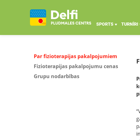
SPORTS
TURNĪRI
Par fizioterapijas pakalpojumiem
F
Fizioterapijas pakalpojumu cenas
Grupu nodarbības
P
k
p
“
g
p
i