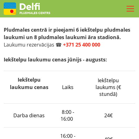
SPORTS
Pludmales centrā ir pieejami 6 iekštelpu pludmales
laukumi un 8 pludmales laukumi āra stadionā.
TURNĪRI
Laukumu rezervācijas ☎
+371 25 400 000
NOMETNES
Iekštelpu laukumu cenas jūnijs - augusts:
REZERVĒ LAUKUMU
PASĀKUMI
Iekštelpu
Iekštelpu
laukumu cenas
Laiks
laukums (€
FIZIOTERAPIJA
stundā)
LIVE
8:00 -
Kontakti
Darba dienas
24€
16:00
LV
EN
RU
16:00 -