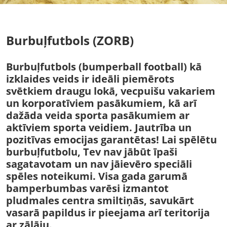
Burbuļfutbols (ZORB)
Burbuļfutbols (bumperball football) kā
izklaides veids ir ideāli piemērots
svētkiem draugu lokā, vecpuišu vakariem
un korporatīviem pasākumiem, kā arī
dažāda veida sporta pasākumiem ar
aktīviem sporta veidiem. Jautrība un
pozitīvas emocijas garantētas! Lai spēlētu
burbuļfutbolu, Tev nav jābūt īpaši
sagatavotam un nav jāievēro speciāli
spēles noteikumi. Visa gada garumā
bamperbumbas varēsi izmantot
pludmales centra smiltiņās, savukārt
vasarā papildus ir pieejama arī teritorija
ar zālāju.