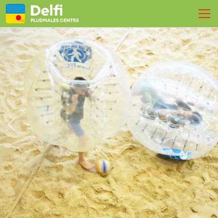
SPORTS
TURNĪRI
NOMETNES
REZERVĒ LAUKUMU
PASĀKUMI
FIZIOTERAPIJA
LIVE
Kontakti
LV
EN
RU