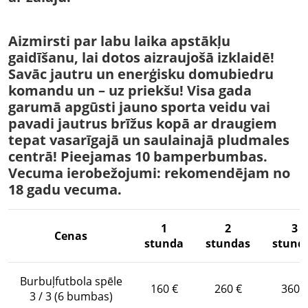
Aizmirsti par labu laika apstākļu
gaidīšanu, lai dotos aizraujošā izklaidē!
Savāc jautru un enerģisku domubiedru
komandu un – uz priekšu! Visa gada
garumā apgūsti jauno sporta veidu vai
pavadi jautrus brīžus kopā ar draugiem
tepat vasarīgajā un saulainajā pludmales
centrā! Pieejamas 10 bamperbumbas.
Vecuma ierobežojumi: rekomendējam no
18 gadu vecuma.
1
2
3
Cenas
stunda
stundas
stund
Burbuļfutbola spēle
160 ‎€
260 €
360 
3 / 3 (6 bumbas)