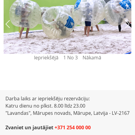
Iepriekšējā
1
No
3
Nākamā
Darba laiks ar iepriekšēju rezervāciju:
Katru dienu no plkst. 8.00 līdz 23.00
"Lavandas", Mārupes novads, Mārupe, Latvija - LV-2167
Zvaniet un jautājiet
+371 254 000 00