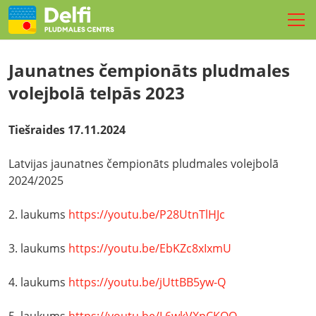
SPORTS
Jaunatnes čempionāts pludmales
TURNĪRI
volejbolā telpās 2023
NOMETNES
Tiešraides 17.11.2024
REZERVĒ LAUKUMU
Latvijas jaunatnes čempionāts pludmales volejbolā
PASĀKUMI
2024/2025
FIZIOTERAPIJA
2. laukums
https://youtu.be/P28UtnTlHJc
LIVE
3. laukums
https://youtu.be/EbKZc8xIxmU
Kontakti
4. laukums
https://youtu.be/jUttBB5yw-Q
LV
EN
RU